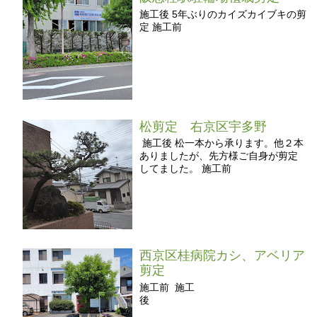
施工後 5年ぶりのカイズカイブキの剪
定 施工前
松剪定 右京区宇多野
施工後 松一本から承ります。他２本
ありましたが、先方様ご自身が剪定
してました。 施工前
西京区桂病院カシ、アベリア
剪定
施工前 施工
後