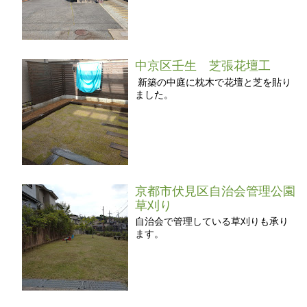
中京区壬生 芝張花壇工
新築の中庭に枕木で花壇と芝を貼り
ました。
京都市伏見区自治会管理公園
草刈り
自治会で管理している草刈りも承り
ます。