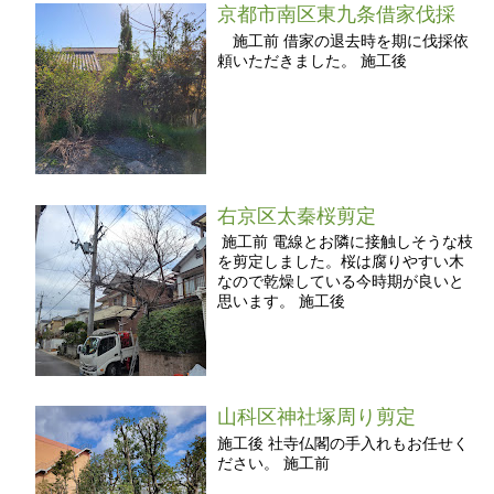
京都市南区東九条借家伐採
施工前 借家の退去時を期に伐採依
頼いただきました。 施工後
右京区太秦桜剪定
施工前 電線とお隣に接触しそうな枝
を剪定しました。桜は腐りやすい木
なので乾燥している今時期が良いと
思います。 施工後
山科区神社塚周り剪定
施工後 社寺仏閣の手入れもお任せく
ださい。 施工前