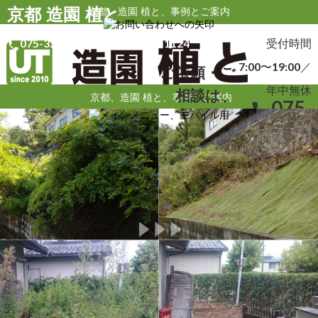
京都 造園 植と
京都、造園 植と、事例とご案内
受付時間 7:00〜19:00／
年中無休
受付時間
075-323-0432
090-8588-1124
local_phone
phonelink_ring
7:00〜19:00／
ご依頼・ご
年中無休
相談は、
京都、造園 植と、事例・ご案内
075-
local_phone
323-
0432
090-
phonelink_ring
8588-
1124