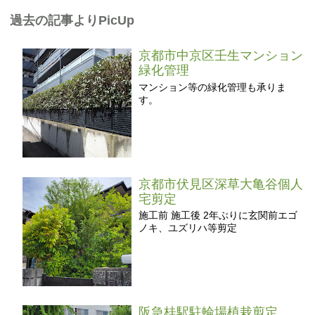
過去の記事よりPicUp
京都市中京区壬生マンション
緑化管理
マンション等の緑化管理も承りま
す。
京都市伏見区深草大亀谷個人
宅剪定
施工前 施工後 2年ぶりに玄関前エゴ
ノキ、ユズリハ等剪定
阪急桂駅駐輪場植栽剪定