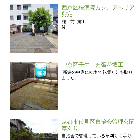
西京区桂病院カシ、アベリア
剪定
施工前 施工
後
中京区壬生 芝張花壇工
新築の中庭に枕木で花壇と芝を貼り
ました。
京都市伏見区自治会管理公園
草刈り
自治会で管理している草刈りも承り