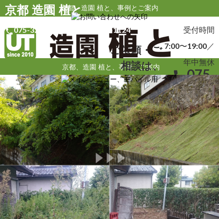
京都 造園 植と
京都、造園 植と、事例とご案内
受付時間 7:00〜19:00／
年中無休
受付時間
075-323-0432
090-8588-1124
local_phone
phonelink_ring
7:00〜19:00／
ご依頼・ご
年中無休
相談は、
京都、造園 植と、事例・ご案内
075-
local_phone
323-
0432
090-
phonelink_ring
8588-
1124