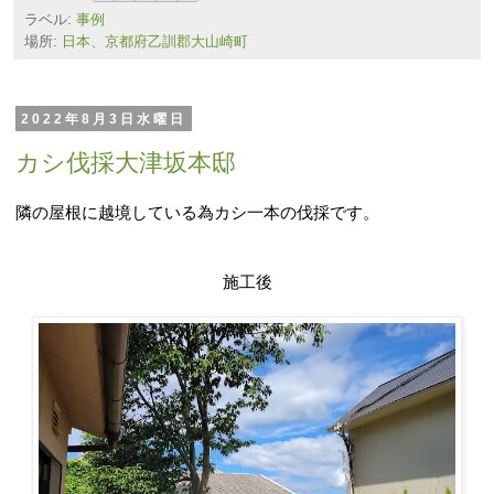
ラベル:
事例
場所:
日本、京都府乙訓郡大山崎町
2022年8月3日水曜日
カシ伐採大津坂本邸
隣の屋根に越境している為カシ一本の伐採です。
施工後