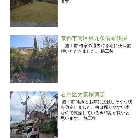
ます。
京都市南区東九条借家伐採
施工前 借家の退去時を期に伐採依
頼いただきました。 施工後
右京区太秦桜剪定
施工前 電線とお隣に接触しそうな枝
を剪定しました。桜は腐りやすい木
なので乾燥している今時期が良いと
思います。 施工後