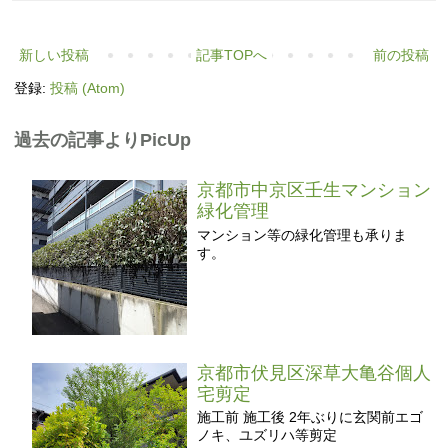
新しい投稿
記事TOPへ
前の投稿
登録:
投稿 (Atom)
過去の記事よりPicUp
京都市中京区壬生マンション
緑化管理
マンション等の緑化管理も承りま
す。
京都市伏見区深草大亀谷個人
宅剪定
施工前 施工後 2年ぶりに玄関前エゴ
ノキ、ユズリハ等剪定