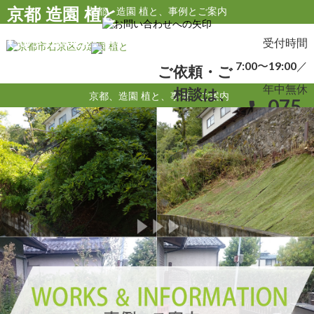
京都 造園 植と
京都、造園 植と、事例とご案内
受付時間 7:00〜19:00／
年中無休
受付時間
075-323-0432
090-8588-1124
local_phone
phonelink_ring
7:00〜19:00／
ご依頼・ご
年中無休
相談は、
京都、造園 植と、事例・ご案内
075-
local_phone
323-
0432
090-
phonelink_ring
8588-
1124