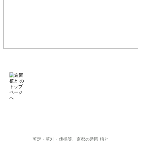
剪定・草刈・伐採等、京都の造園 植と