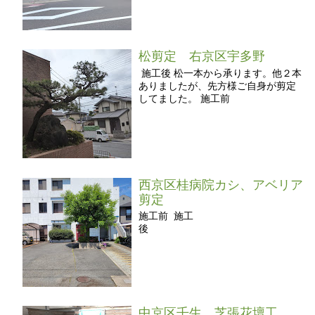
松剪定 右京区宇多野
施工後 松一本から承ります。他２本
ありましたが、先方様ご自身が剪定
してました。 施工前
西京区桂病院カシ、アベリア
剪定
施工前 施工
後
中京区壬生 芝張花壇工