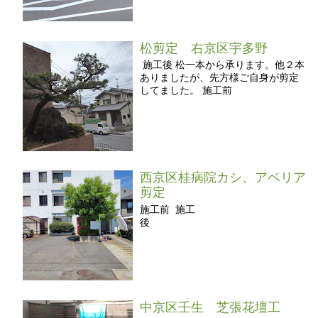
松剪定 右京区宇多野
施工後 松一本から承ります。他２本
ありましたが、先方様ご自身が剪定
してました。 施工前
西京区桂病院カシ、アベリア
剪定
施工前 施工
後
中京区壬生 芝張花壇工