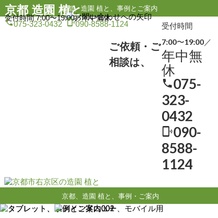
京都 造園 植と
京都、造園 植と、事例とご案内
受付時間 7:00〜19:00／
年中無休
local_phone
phonelink_ring
075-323-0432
090-8588-1124
受付時間
7:00〜19:00／
ご依頼・ご
年中無
相談は、
休
075-
local_phone
323-
0432
090-
phonelink_ring
8588-
1124
京都、造園 植と、事例・ご案内