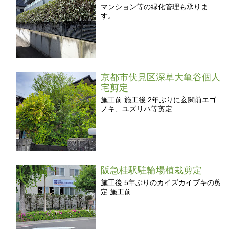
マンション等の緑化管理も承りま
す。
京都市伏見区深草大亀谷個人
宅剪定
施工前 施工後 2年ぶりに玄関前エゴ
ノキ、ユズリハ等剪定
阪急桂駅駐輪場植栽剪定
施工後 5年ぶりのカイズカイブキの剪
定 施工前